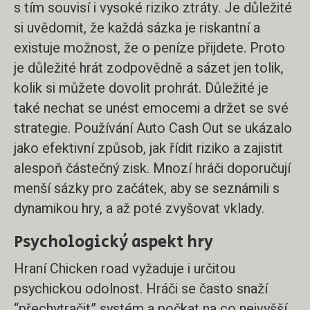
s tím souvisí i vysoké riziko ztráty. Je důležité
si uvědomit, že každá sázka je riskantní a
existuje možnost, že o peníze přijdete. Proto
je důležité hrát zodpovědně a sázet jen tolik,
kolik si můžete dovolit prohrát. Důležité je
také nechat se unést emocemi a držet se své
strategie. Používání Auto Cash Out se ukázalo
jako efektivní způsob, jak řídit riziko a zajistit
alespoň částečný zisk. Mnozí hráči doporučují
menší sázky pro začátek, aby se seznámili s
dynamikou hry, a až poté zvyšovat vklady.
Psychologický aspekt hry
Hraní Chicken road vyžaduje i určitou
psychickou odolnost. Hráči se často snaží
“přechytračit” systém a počkat na co nejvyšší