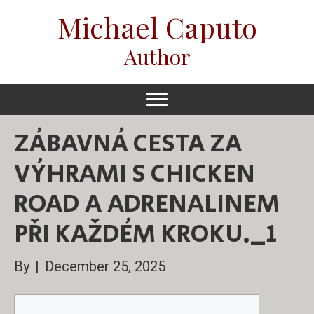
Michael Caputo
Author
ZÁBAVNÁ CESTA ZA
VÝHRAMI S CHICKEN
ROAD A ADRENALINEM
PŘI KAŽDÉM KROKU._1
By
|
December 25, 2025