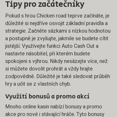
Tipy pro začátečníky
Pokud s hrou Chicken road teprve začínáte, je
důležité si nejdříve osvojit základní pravidla a
strategie. Začněte sázkami s nízkou hodnotou
a postupně je zvyšujte, jakmile se budete cítit
jistější. Využívejte funkci Auto Cash Out a
nastavte násobitel, při kterém budete
spokojeni s výhrou. Nikdy nesázejte více, než
si můžete dovolit prohrát a vždy hrajte
zodpovědně. Důležité je také sledovat průběh
hry a učit se z vlastních chyb.
Využití bonusů a promo akcí
Mnoho online kasin nabízí bonusy a promo
akce pro nové i stávající hráče. Tyto bonusy