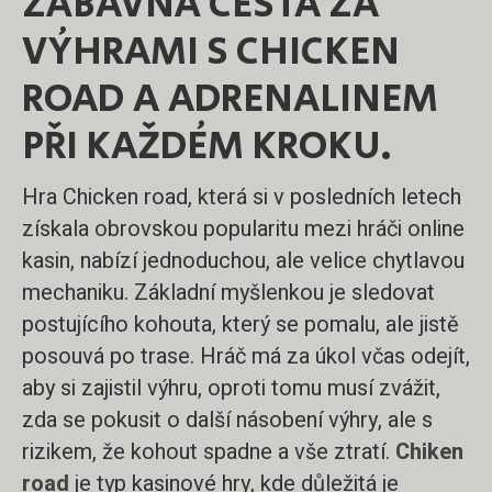
ZÁBAVNÁ CESTA ZA
VÝHRAMI S CHICKEN
ROAD A ADRENALINEM
PŘI KAŽDÉM KROKU.
Hra Chicken road, která si v posledních letech
získala obrovskou popularitu mezi hráči online
kasin, nabízí jednoduchou, ale velice chytlavou
mechaniku. Základní myšlenkou je sledovat
postujícího kohouta, který se pomalu, ale jistě
posouvá po trase. Hráč má za úkol včas odejít,
aby si zajistil výhru, oproti tomu musí zvážit,
zda se pokusit o další násobení výhry, ale s
rizikem, že kohout spadne a vše ztratí.
Chiken
road
je typ kasinové hry, kde důležitá je