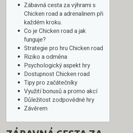
Zábavná cesta za výhrami s
Chicken road a adrenalinem při
každém kroku.
Co je Chicken road a jak
funguje?
Strategie pro hru Chicken road
Riziko a odměna
Psychologický aspekt hry
Dostupnost Chicken road
Tipy pro začátečníky
Využití bonusů a promo akcí
Důležitost zodpovědné hry
Závěrem