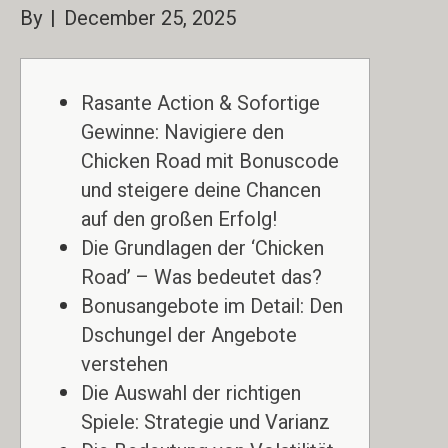
By
|
December 25, 2025
Rasante Action & Sofortige
Gewinne: Navigiere den
Chicken Road mit Bonuscode
und steigere deine Chancen
auf den großen Erfolg!
Die Grundlagen der ‘Chicken
Road’ – Was bedeutet das?
Bonusangebote im Detail: Den
Dschungel der Angebote
verstehen
Die Auswahl der richtigen
Spiele: Strategie und Varianz