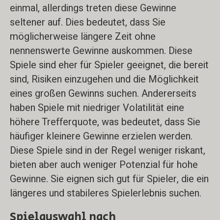
einmal, allerdings treten diese Gewinne
seltener auf. Dies bedeutet, dass Sie
möglicherweise längere Zeit ohne
nennenswerte Gewinne auskommen. Diese
Spiele sind eher für Spieler geeignet, die bereit
sind, Risiken einzugehen und die Möglichkeit
eines großen Gewinns suchen. Andererseits
haben Spiele mit niedriger Volatilität eine
höhere Trefferquote, was bedeutet, dass Sie
häufiger kleinere Gewinne erzielen werden.
Diese Spiele sind in der Regel weniger riskant,
bieten aber auch weniger Potenzial für hohe
Gewinne. Sie eignen sich gut für Spieler, die ein
längeres und stabileres Spielerlebnis suchen.
Spielauswahl nach