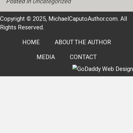
Posted in
Uncategorized
Copyright © 2025, MichaelCaputoAuthor.com. All
Rights Reserved.
HOME
ABOUT THE AUTHOR
MEDIA
CONTACT