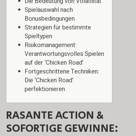
Die Bedeutung von Volatilität
Spielauswahl nach
Bonusbedingungen
Strategien für bestimmte
Spieltypen
Risikomanagement:
Verantwortungsvolles Spielen
auf der ‘Chicken Road’
Fortgeschrittene Techniken:
Die ‘Chicken Road’
perfektionieren
RASANTE ACTION &
SOFORTIGE GEWINNE: