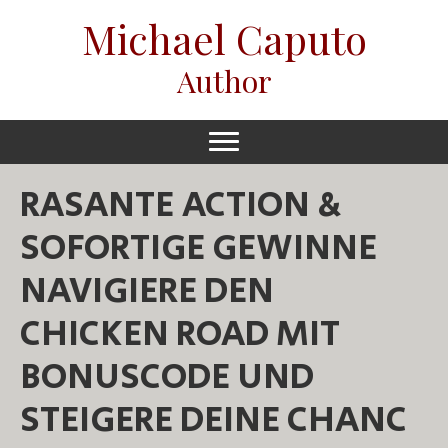
Michael Caputo
Author
RASANTE ACTION &
SOFORTIGE GEWINNE
NAVIGIERE DEN
CHICKEN ROAD MIT
BONUSCODE UND
STEIGERE DEINE CHANC