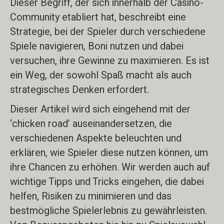
Dieser Begriff, der sich innerhalb der Casino-
Community etabliert hat, beschreibt eine
Strategie, bei der Spieler durch verschiedene
Spiele navigieren, Boni nutzen und dabei
versuchen, ihre Gewinne zu maximieren. Es ist
ein Weg, der sowohl Spaß macht als auch
strategisches Denken erfordert.
Dieser Artikel wird sich eingehend mit der
‘chicken road’ auseinandersetzen, die
verschiedenen Aspekte beleuchten und
erklären, wie Spieler diese nutzen können, um
ihre Chancen zu erhöhen. Wir werden auch auf
wichtige Tipps und Tricks eingehen, die dabei
helfen, Risiken zu minimieren und das
bestmögliche Spielerlebnis zu gewährleisten.