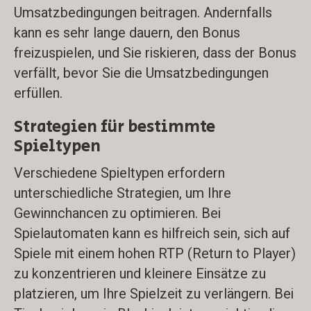
Umsatzbedingungen beitragen. Andernfalls
kann es sehr lange dauern, den Bonus
freizuspielen, und Sie riskieren, dass der Bonus
verfällt, bevor Sie die Umsatzbedingungen
erfüllen.
Strategien für bestimmte
Spieltypen
Verschiedene Spieltypen erfordern
unterschiedliche Strategien, um Ihre
Gewinnchancen zu optimieren. Bei
Spielautomaten kann es hilfreich sein, sich auf
Spiele mit einem hohen RTP (Return to Player)
zu konzentrieren und kleinere Einsätze zu
platzieren, um Ihre Spielzeit zu verlängern. Bei