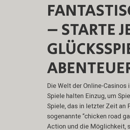
FANTASTIS
– STARTE J
GLÜCKSSPI
ABENTEUE
Die Welt der Online-Casinos 
Spiele halten Einzug, um Spie
Spiele, das in letzter Zeit an
sogenannte “chicken road gam
Action und die Möglichkeit, 