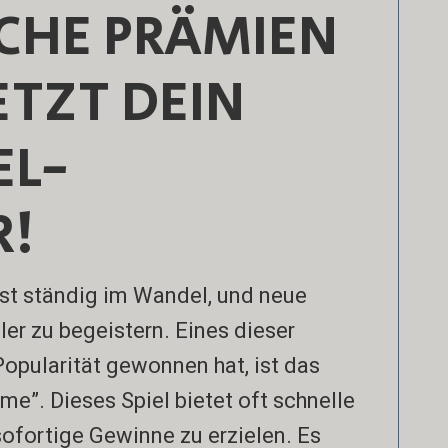
CHE PRÄMIEN
ETZT DEIN
EL-
R!
ist ständig im Wandel, und neue
ler zu begeistern. Eines dieser
 Popularität gewonnen hat, ist das
e”. Dieses Spiel bietet oft schnelle
sofortige Gewinne zu erzielen. Es