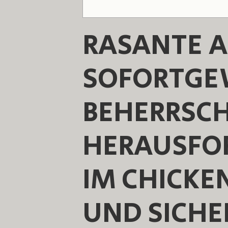
RASANTE A
SOFORTGE
BEHERRSCH
HERAUSFO
IM CHICKE
UND SICHE