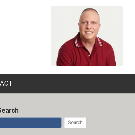
ACT
Search
Search