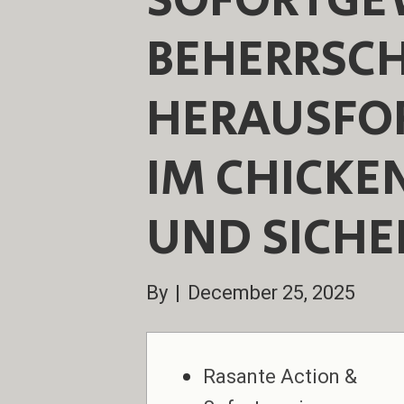
SOFORTGE
BEHERRSCH
HERAUSFO
IM CHICKE
UND SICHE
By
|
December 25, 2025
Rasante Action &