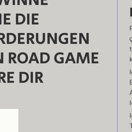
WINNE
E DIE
RDERUNGEN
N ROAD GAME
RE DIR