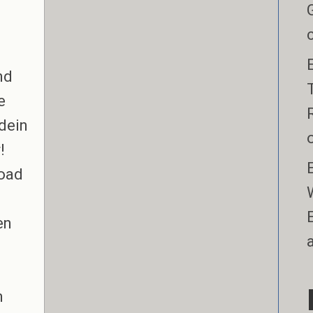
nd
e
 dein
!
Road
en
n