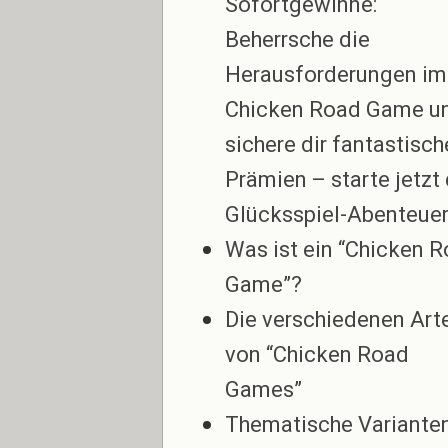
Sofortgewinne:
Beherrsche die
Herausforderungen im
Chicken Road Game u
sichere dir fantastisch
Prämien – starte jetzt
Glücksspiel-Abenteuer
Was ist ein “Chicken 
Game”?
Die verschiedenen Art
von “Chicken Road
Games”
Thematische Variante