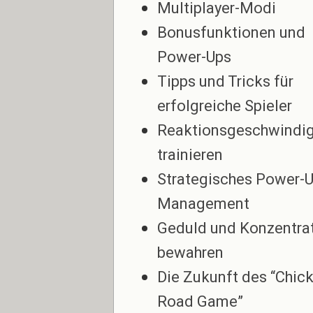
Multiplayer-Modi
Bonusfunktionen und
Power-Ups
Tipps und Tricks für
erfolgreiche Spieler
Reaktionsgeschwindig
trainieren
Strategisches Power-U
Management
Geduld und Konzentra
bewahren
Die Zukunft des “Chic
Road Game”