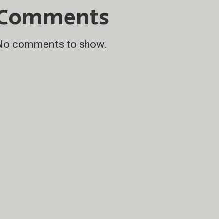
Comments
No comments to show.