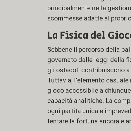
principalmente nella gestione
scommesse adatte al proprio 
La Fisica del Gioc
Sebbene il percorso della pall
governato dalle leggi della fis
gli ostacoli contribuiscono a
Tuttavia, l’elemento casuale
gioco accessibile a chiunque
capacità analitiche. La comp
ogni partita unica e imprevedi
tentare la fortuna ancora e a