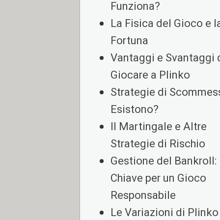
Funziona?
La Fisica del Gioco e l
Fortuna
Vantaggi e Svantaggi 
Giocare a Plinko
Strategie di Scommes
Esistono?
Il Martingale e Altre
Strategie di Rischio
Gestione del Bankroll:
Chiave per un Gioco
Responsabile
Le Variazioni di Plinko