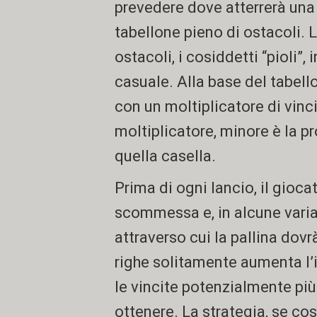
prevedere dove atterrerà una p
tabellone pieno di ostacoli. 
ostacoli, i cosiddetti “pioli”
casuale. Alla base del tabell
con un moltiplicatore di vinci
moltiplicatore, minore è la pr
quella casella.
Prima di ogni lancio, il gioc
scommessa e, in alcune varian
attraverso cui la pallina dov
righe solitamente aumenta l’
le vincite potenzialmente più 
ottenere. La strategia, se cos