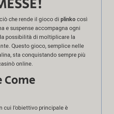
MESSE!
ciò che rende il gioco di
plinko
così
tuna e suspense accompagna ogni
la possibilità di moltiplicare la
nte. Questo gioco, semplice nelle
alina, sta conquistando sempre più
asinò online.
 e Come
 cui l’obiettivo principale è