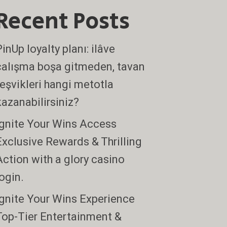
Recent Posts
PinUp loyalty planı: ilâve
çalışma boşa gitmeden, tavan
teşvikleri hangi metotla
kazanabilirsiniz?
Ignite Your Wins Access
Exclusive Rewards & Thrilling
Action with a glory casino
login.
Ignite Your Wins Experience
Top-Tier Entertainment &