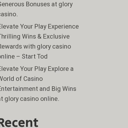
Generous Bonuses at glory
casino.
Elevate Your Play Experience
Thrilling Wins & Exclusive
Rewards with glory casino
online – Start Tod
Elevate Your Play Explore a
World of Casino
Entertainment and Big Wins
at glory casino online.
Recent