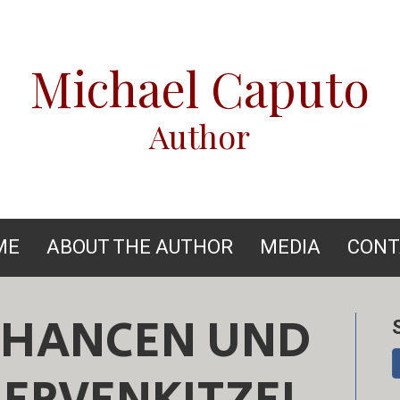
Michael Caputo
Author
ME
ABOUT THE AUTHOR
MEDIA
CONT
CHANCEN UND