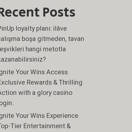
Recent Posts
PinUp loyalty planı: ilâve
çalışma boşa gitmeden, tavan
teşvikleri hangi metotla
kazanabilirsiniz?
Ignite Your Wins Access
Exclusive Rewards & Thrilling
Action with a glory casino
login.
Ignite Your Wins Experience
Top-Tier Entertainment &