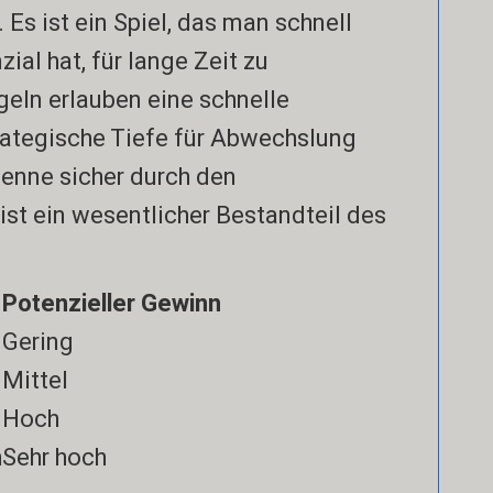
 Es ist ein Spiel, das man schnell
zial hat, für lange Zeit zu
geln erlauben eine schnelle
rategische Tiefe für Abwechslung
Henne sicher durch den
ist ein wesentlicher Bestandteil des
Potenzieller Gewinn
Gering
Mittel
Hoch
h
Sehr hoch