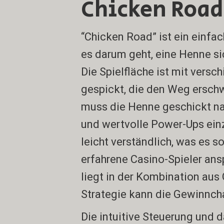
Chicken Road
“Chicken Road” ist ein einfac
es darum geht, eine Henne si
Die Spielfläche ist mit vers
gespickt, die den Weg erschw
muss die Henne geschickt na
und wertvolle Power-Ups ein
leicht verständlich, was es s
erfahrene Casino-Spieler an
liegt in der Kombination aus
Strategie kann die Gewinnch
Die intuitive Steuerung und 