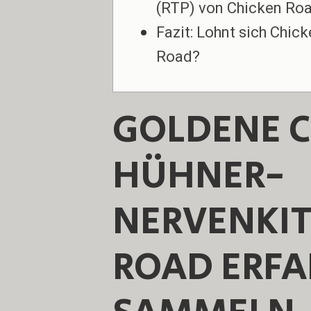
(RTP) von Chicken Ro
Fazit: Lohnt sich Chic
Road?
GOLDENE 
HÜHNER-
NERVENKIT
ROAD ERF