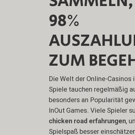
SAMMELN, 
98%
AUSZAHLU
ZUM BEGEH
Die Welt der Online-Casinos 
Spiele tauchen regelmäßig auf.
besonders an Popularität gew
InOut Games. Viele Spieler 
chicken road erfahrungen
, 
Spielspaß besser einschätze