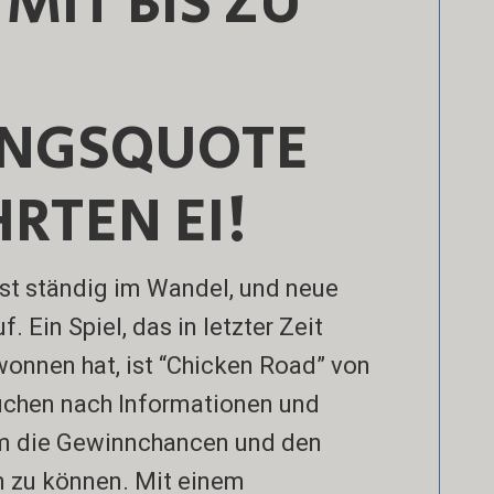
MIT BIS ZU
NGSQUOTE
RTEN EI!
ist ständig im Wandel, und neue
 Ein Spiel, das in letzter Zeit
onnen hat, ist “Chicken Road” von
suchen nach Informationen und
um die Gewinnchancen und den
n zu können. Mit einem