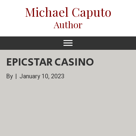
Michael Caputo
Author
EPICSTAR CASINO
By
|
January 10, 2023