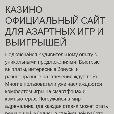
КАЗИНО
ОФИЦИАЛЬНЫЙ САЙТ
ДЛЯ АЗАРТНЫХ ИГР И
ВЫИГРЫШЕЙ
Подключайся к удивительному опыту с
уникальными предложениями! Быстрые
выплаты, интересные бонусы и
разнообразные развлечения ждут тебя.
Многие пользователи уже наслаждаются
комфортом игры на смартфонах и
компьютерах. Погружайся в мир
адреналина, где каждая ставка может стать
решающей. Убедись в стабильной работе